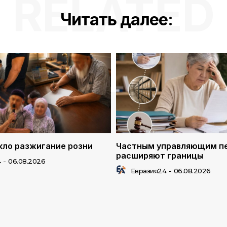
RELATED
Читать далее:
ло разжигание розни
Частным управляющим п
расширяют границы
4
-
06.08.2026
Евразия24
-
06.08.2026