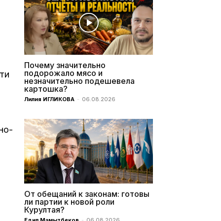
Почему значительно
подорожало мясо и
ти
незначительно подешевела
картошка?
Лилия ИГЛИКОВА
-
06.08.2026
но-
От обещаний к законам: готовы
ли партии к новой роли
Курултая?
Едил Мамытбеков
-
06.08.2026