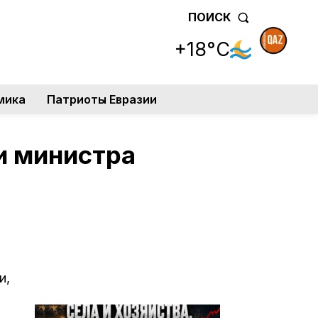
ПОИСК
+18°C
мика
Патриоты Евразии
и министра
и,