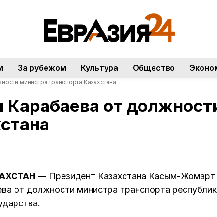
м
За рубежом
Культура
Общество
Эконо
ности министра транспорта Казахстана
л Карабаева от должност
хстана
ЗАХСТАН
— Президент Казахстана Касым-Жомарт
ва от должности министра транспорта республик
ударства.