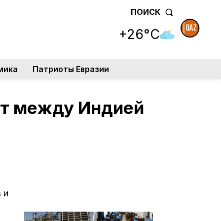
ПОИСК
+26°C
мика
Патриоты Евразии
кт между Индией
 и