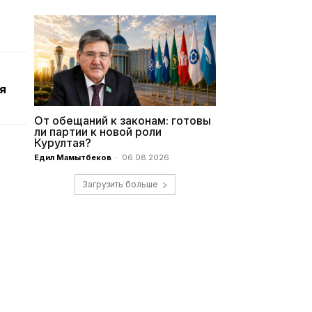
я
От обещаний к законам: готовы
ли партии к новой роли
Курултая?
Едил Мамытбеков
-
06.08.2026
Загрузить больше