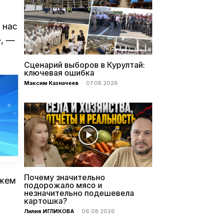
 нас
», —
Сценарий выборов в Курултай:
ключевая ошибка
Максим Казначеев
-
07.08.2026
Почему значительно
ожем
подорожало мясо и
незначительно подешевела
картошка?
Лилия ИГЛИКОВА
-
06.08.2026