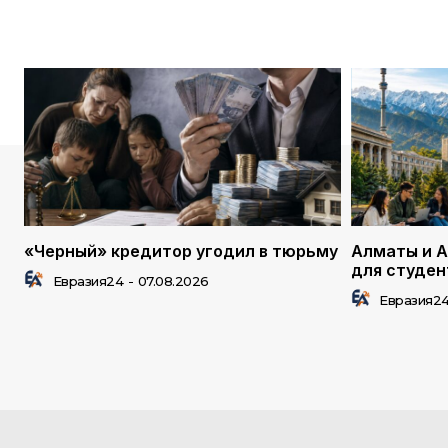
«Черный» кредитор угодил в тюрьму
Алматы и А
для студен
Евразия24
-
07.08.2026
Евразия2