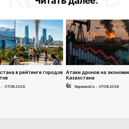
Читать далее:
стана в рейтинге городов
Атаки дронов на экономи
тов
Казахстана
4
-
07.08.2026
Евразия24
-
07.08.2026