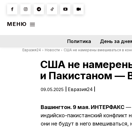
МЕНЮ
Политика
День за дне
Евразия24
Новости
США не намерены вмешиваться в конф
США не намерены
и Пакистаном — 
|
Евразия24
|
09.05.2025
Вашингтон. 9 мая. ИНТЕРФАКС
— 
индийско-пакистанский конфликт 
они не будут в него вмешиваться,