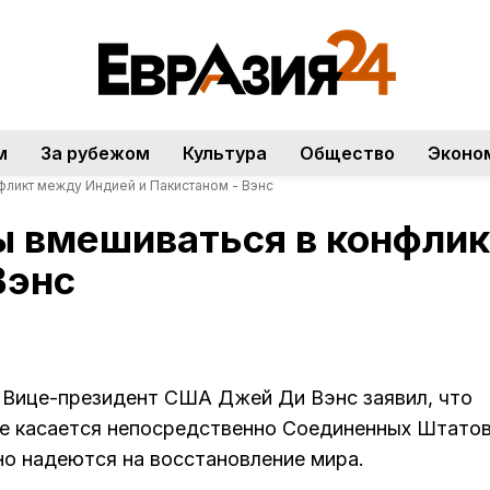
м
За рубежом
Культура
Общество
Эконо
ликт между Индией и Пакистаном - Вэнс
 вмешиваться в конфли
Вэнс
Вице-президент США Джей Ди Вэнс заявил, что
не касается непосредственно Соединенных Штатов
 но надеются на восстановление мира.