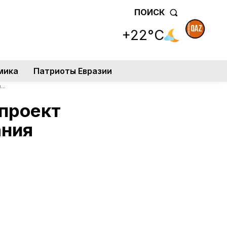
ПОИСК
+22°C
мика
Патриоты Евразии
..
опроект
ания