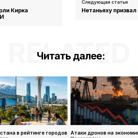
Следующая статья
рли Кирка
Нетаньяху призва
МИ
RELATED
Читать далее:
стана в рейтинге городов
Атаки дронов на экономи