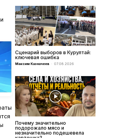
ли
Сценарий выборов в Курултай:
ключевая ошибка
Максим Казначеев
-
07.08.2026
раты
ятся
Почему значительно
ты
подорожало мясо и
незначительно подешевела
картошка?