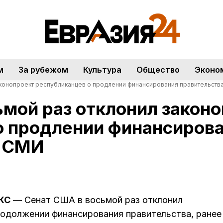
м
За рубежом
Культура
Общество
Эконо
аконопроект республиканцев о продлении финансирования правительства.
ьмой раз отклонил закон
о продлении финансиров
— СМИ
АКС
— Сенат США в восьмой раз отклонил
родолжении финансирования правительства, ранее