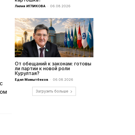
Лилия ИГЛИКОВА
-
06.08.2026
От обещаний к законам: готовы
ли партии к новой роли
Курултая?
Едил Мамытбеков
-
06.08.2026
с
лом
Загрузить больше