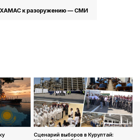
л ХАМАС к разоружению — СМИ
ку
Сценарий выборов в Курултай: