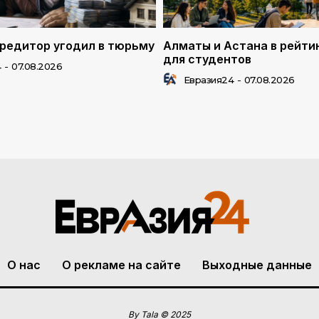
редитор угодил в тюрьму
Алматы и Астана в рейти
для студентов
4
-
07.08.2026
Евразия24
-
07.08.2026
О нас
О рекламе на сайте
Выходные данные
By Tala © 2025