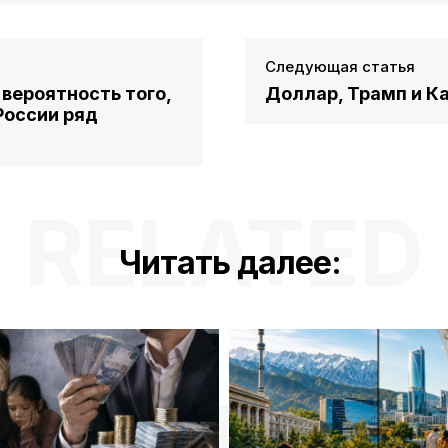
Следующая статья
вероятность того,
Доллар, Трамп и К
России ряд
RELATED
Читать далее: