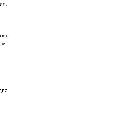
ия,
роны
ели
для