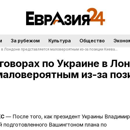
м
За рубежом
Культура
Общество
Эконо
 в Лондоне представляется маловероятным из-за позиции Киева...
говорах по Украине в Ло
маловероятным из-за поз
КС
— После того, как президент Украины Владимир
й подготовленного Вашингтоном плана по