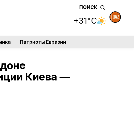
ПОИСК
+31°C
мика
Патриоты Евразии
ндоне
иции Киева —