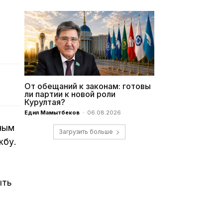
От обещаний к законам: готовы
ли партии к новой роли
Курултая?
Едил Мамытбеков
-
06.08.2026
йным
Загрузить больше
жбу.
ыть