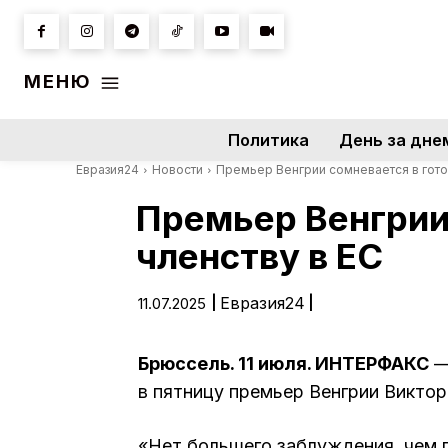
МЕНЮ
Политика
День за дне
Евразия24
Новости
Премьер Венгрии сомневается в готов
Премьер Венгрии 
членству в ЕС
|
Евразия24
|
11.07.2025
Брюссель. 11 июля. ИНТЕРФАКС
—
в пятницу премьер Венгрии Виктор
«Нет большего заблуждения, чем го