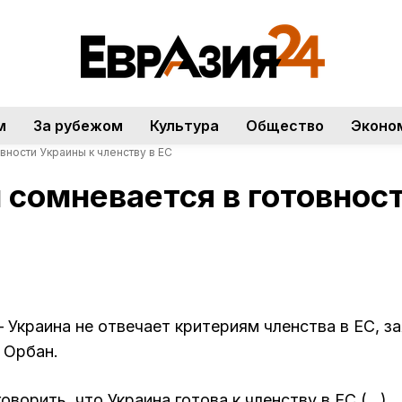
м
За рубежом
Культура
Общество
Эконо
ности Украины к членству в ЕС
сомневается в готовнос
 Украина не отвечает критериям членства в ЕС, з
 Орбан.
ворить, что Украина готова к членству в ЕС (…).