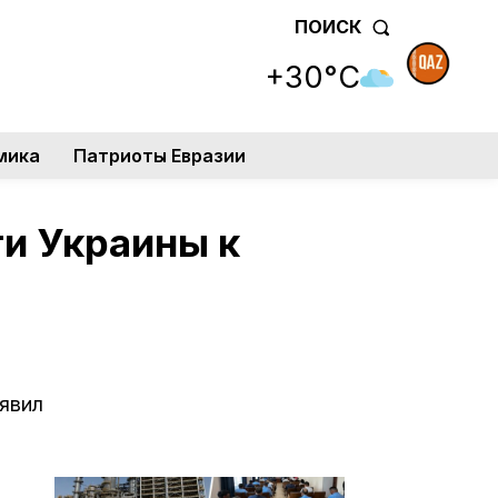
ПОИСК
+30°C
мика
Патриоты Евразии
ти Украины к
аявил