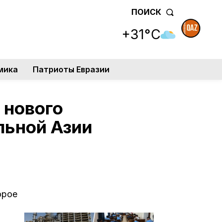
ПОИСК
+31°C
мика
Патриоты Евразии
 нового
льной Азии
орое