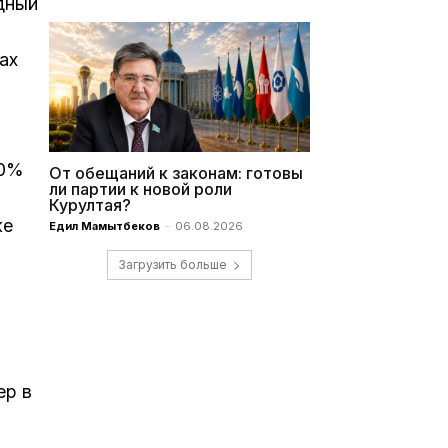
дный
ах
40%
От обещаний к законам: готовы
ли партии к новой роли
Курултая?
же
Едил Мамытбеков
-
06.08.2026
Загрузить больше
ер в