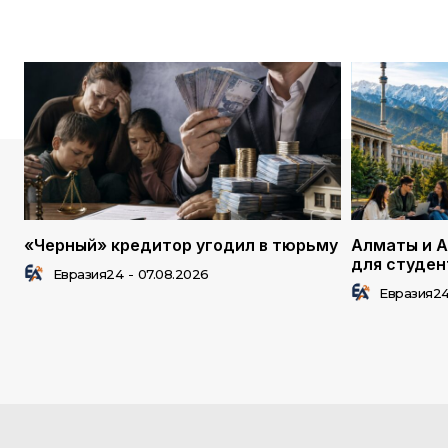
«Черный» кредитор угодил в тюрьму
Алматы и А
для студен
Евразия24
-
07.08.2026
Евразия2