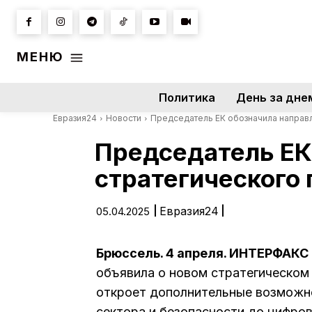
МЕНЮ
Политика
День за дне
Евразия24
Новости
Председатель ЕК обозначила направл
Председатель ЕК
стратегического 
|
Евразия24
|
05.04.2025
Брюссель. 4 апреля. ИНТЕРФАКС
объявила о новом стратегическом
откроет дополнительные возможно
сектора и безопасности до цифров