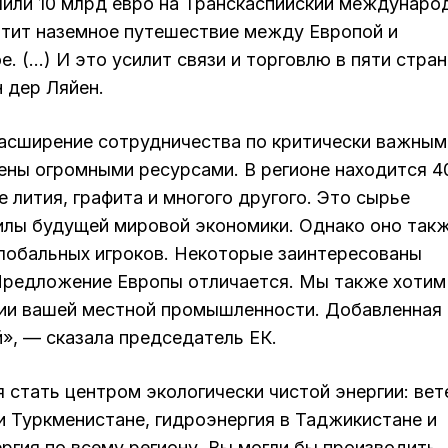
лили 10 млрд евро на Транскаспийский междунаро
тит наземное путешествие между Европой и
. (…) И это усилит связи и торговлю в пяти стран
 дер Ляйен.
асширение сотрудничества по критически важным
ены огромными ресурсами. В регионе находится 
 лития, графита и многого другого. Это сырье
илы будущей мировой экономики. Однако оно так
глобальных игроков. Некоторые заинтересованы
 Предложение Европы отличается. Мы также хотим
тии вашей местной промышленности. Добавленная
», — сказала председатель ЕК.
я стать центром экологически чистой энергии: вет
 и Туркменистане, гидроэнергия в Таджикистане и
ргия по всему региону. Вы могли бы производить