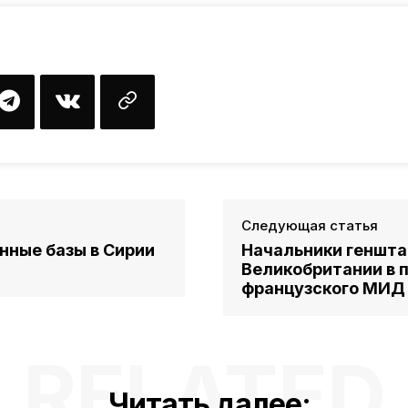
Следующая статья
нные базы в Сирии
Начальники геншта
Великобритании в 
французского МИД
RELATED
Читать далее: