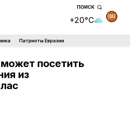
ПОИСК
+20°C
мика
Патриоты Евразии
 может посетить
ния из
ллас