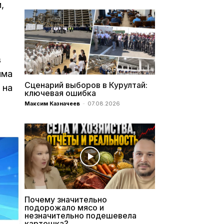
,
в
има
Сценарий выборов в Курултай:
 на
ключевая ошибка
Максим Казначеев
-
07.08.2026
Почему значительно
подорожало мясо и
незначительно подешевела
картошка?