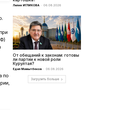
Лилия ИГЛИКОВА
-
06.08.2026
ю.
при
ИФ)
а
От обещаний к законам: готовы
ли партии к новой роли
Курултая?
Едил Мамытбеков
-
06.08.2026
а по
Загрузить больше
рии,