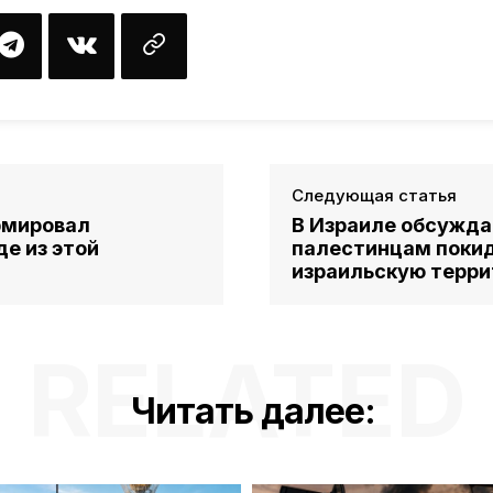
Следующая статья
рмировал
В Израиле обсужда
е из этой
палестинцам покид
израильскую терр
RELATED
Читать далее: