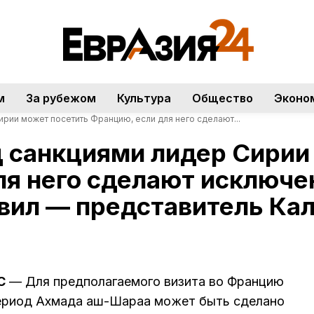
м
За рубежом
Культура
Общество
Эконо
рии может посетить Францию, если для него сделают...
 санкциями лидер Сирии
ля него сделают исключе
вил — представитель Ка
С
— Для предполагаемого визита во Францию
период Ахмада аш-Шараа может быть сделано