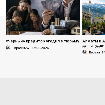
«Черный» кредитор угодил в тюрьму
Алматы и А
для студен
Евразия24
-
07.08.2026
Евразия2