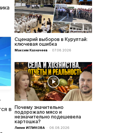
ника
Сценарий выборов в Курултай:
ключевая ошибка
Максим Казначеев
-
07.08.2026
у
Почему значительно
тся в
подорожало мясо и
незначительно подешевела
картошка?
Лилия ИГЛИКОВА
-
06.08.2026