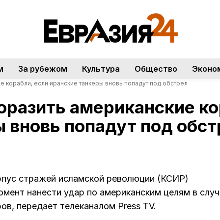
м
За рубежом
Культура
Общество
Эконо
е корабли, если иранские танкеры вновь попадут под обстрел
оразить американские ко
 вновь попадут под обст
пус стражей исламской революции (КСИР)
омент нанести удар по американским целям в случ
ов, передает телеканалом Press TV.