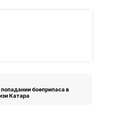
попадании боеприпаса в
изи Катара