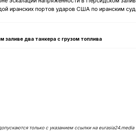
не эскалации напряженности в Персидском залив
дой иранских портов ударов США по иранским суд
 заливе два танкера с грузом топлива
опускаются только с указанием ссылки на eurasia24.media