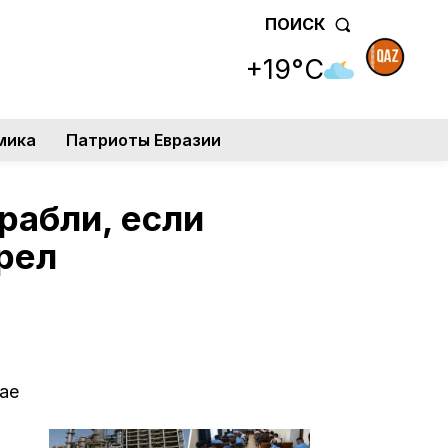
ПОИСК
+19°C
мика
Патриоты Евразии
рабли, если
рел
ае