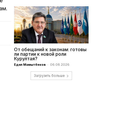
е
ам.
От обещаний к законам: готовы
ли партии к новой роли
Курултая?
Едил Мамытбеков
-
06.08.2026
Загрузить больше