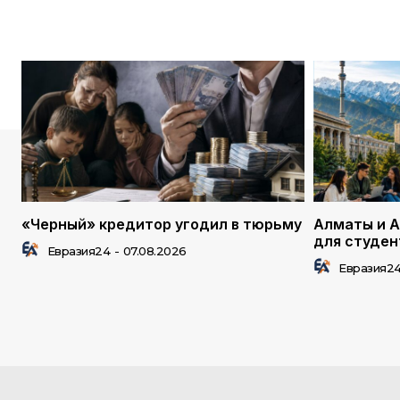
«Черный» кредитор угодил в тюрьму
Алматы и А
для студен
Евразия24
-
07.08.2026
Евразия2