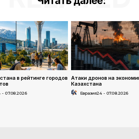
Читать далее:
стана в рейтинге городов
Атаки дронов на экономи
тов
Казахстана
4
-
07.08.2026
Евразия24
-
07.08.2026