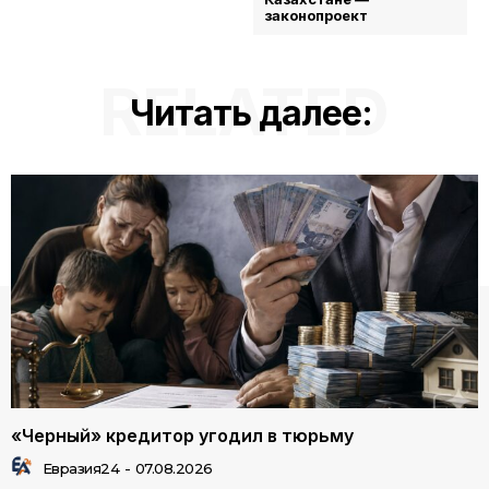
законопроект
RELATED
Читать далее:
«Черный» кредитор угодил в тюрьму
Евразия24
-
07.08.2026