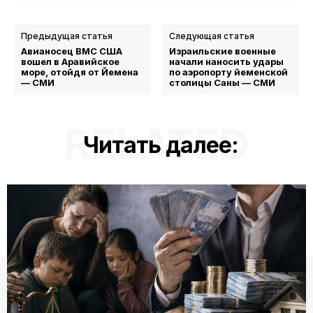
Предыдущая статья
Следующая статья
Авианосец ВМС США
Израильские военные
вошел в Аравийское
начали наносить удары
море, отойдя от Йемена
по аэропорту йеменской
— СМИ
столицы Саны — СМИ
RELATED
Читать далее: