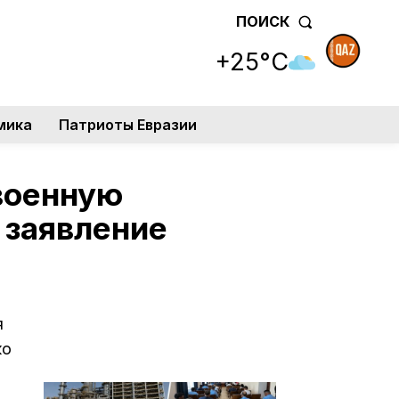
ПОИСК
+25°C
мика
Патриоты Евразии
военную
 заявление
я
ко