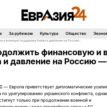
м
За рубежом
Культура
Общество
Эконо
ю и военную поддержку Киева и давление на Россию...
родолжить финансовую и 
 и давление на Россию —
С
— Европа приветствует дипломатические усили
по урегулированию украинского конфликта, одна
стигнут только при продолжении военной и
явили лидеры ряда европейских стран и ЕС.