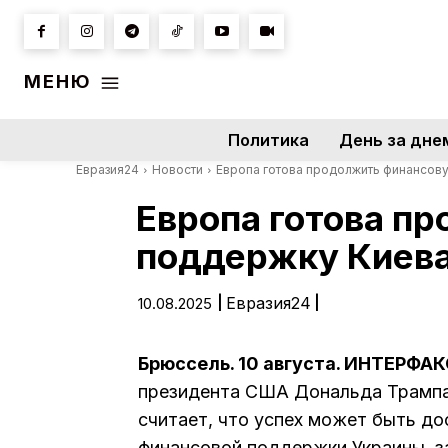
МЕНЮ
Политика
День за дне
Евразия24
Новости
Европа готова продолжить финансову
Европа готова п
поддержку Киева
|
Евразия24
|
10.08.2025
Брюссель. 10 августа. ИНТЕРФАК
президента США Дональда Трампа 
считает, что успех может быть до
финансовой поддержки Украины, за