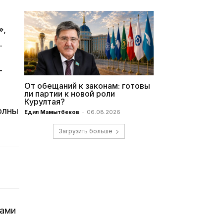
»,
.
—
От обещаний к законам: готовы
ли партии к новой роли
Курултая?
олны
Едил Мамытбеков
-
06.08.2026
Загрузить больше
тами