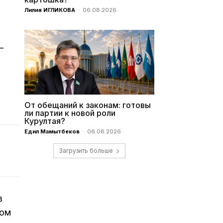
Лилия ИГЛИКОВА
-
06.08.2026
—
От обещаний к законам: готовы
ли партии к новой роли
Курултая?
Едил Мамытбеков
-
06.08.2026
Загрузить больше
в
ном