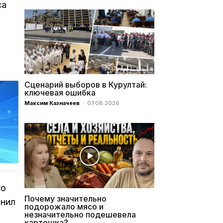
са
Сценарий выборов в Курултай:
ключевая ошибка
Максим Казначеев
-
07.08.2026
го
Почему значительно
чнил
подорожало мясо и
незначительно подешевела
картошка?