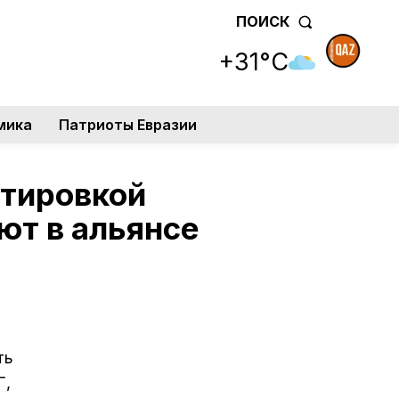
ПОИСК
+31°C
мика
Патриоты Евразии
ктировкой
ют в альянсе
ть
Г,