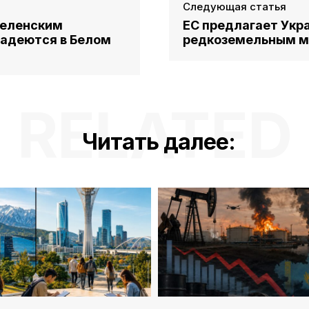
Следующая статья
Зеленским
ЕС предлагает Укр
надеются в Белом
редкоземельным м
RELATED
Читать далее: