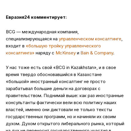
Евразия24 комментирует:
BCG — международная компания,
специализирующаяся на
управленческом консалтинге
,
входит в
«большую тройку управленческого
консалтинга»
наряду с
McKinsey
и
Bain & Company
.
У нас тоже есть свой «BCG in Kazakhstan», и в свое
время твердо обосновавшийся в Казахстане
«большой» иностранный консалтинг не просто
зарабатывал большие деньги на договорах с
правительством. Поднимай выше: как раз иностранные
консультанты фактически вели всю политику наших
властей, именно они диктовали не только тексты
государственных программ, но и начиняли их своим
духом. Духом открытого либерального рынка, который
на дух не переносит государственного участия в