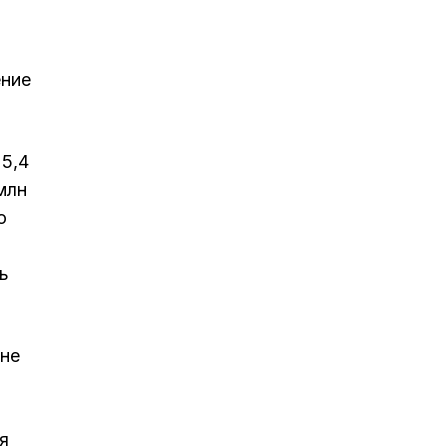
ение
 5,4
млн
о
ь
 не
я