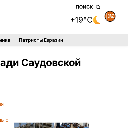
ПОИСК
+19°C
мика
Патриоты Евразии
ради Саудовской
ия
чь о