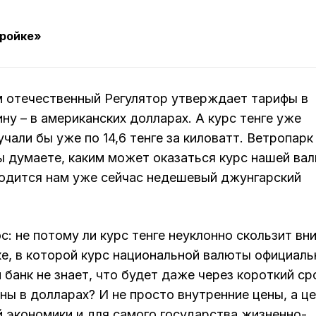
тройке»
 отечественный Регулятор утверждает тарифы в
ину – в американских долларах. А курс тенге уже
учали бы уже по 14,6 тенге за киловатт. Ветропарк
вы думаете, каким может оказаться курс нашей ва
бходится нам уже сейчас недешевый джунгарский
: не потому ли курс тенге неуклонно скользит вни
ке, в которой курс национальной валюты официаль
банк не знает, что будет даже через короткий ср
ы в долларах? И не просто внутренние цены, а ц
ей экономики и для самого государства жизненно-