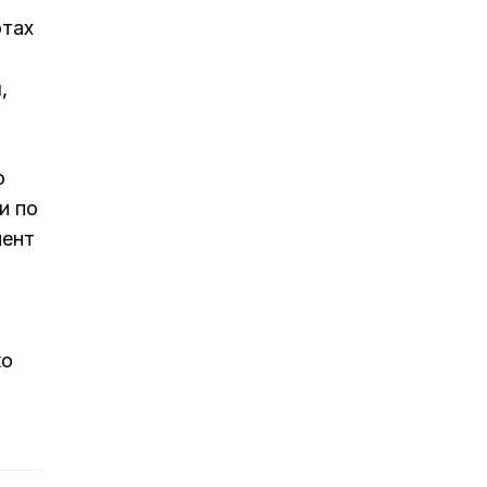
отах
,
о
и по
мент
ко