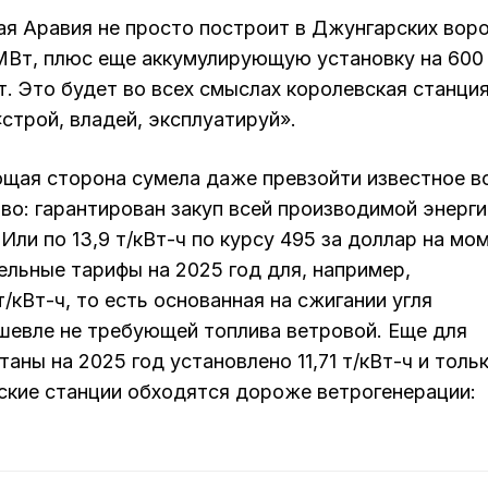
ая Аравия не просто построит в Джунгарских вор
 МВт, плюс еще аккумулирующую установку на 600
. Это будет во всех смыслах королевская станция
строй, владей, эксплуатируй».
щая сторона сумела даже превзойти известное в
во: гарантирован закуп всей производимой энерги
 Или по 13,9 т/кВт-ч по курсу 495 за доллар на мо
ельные тарифы на 2025 год для, например,
т/кВт-ч, то есть основанная на сжигании угля
шевле не требующей топлива ветровой. Еще для
аны на 2025 год установлено 11,71 т/кВт-ч и толь
кие станции обходятся дороже ветрогенерации: