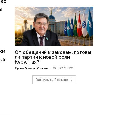
тво
х
жи
От обещаний к законам: готовы
ли партии к новой роли
ых
Курултая?
Едил Мамытбеков
-
06.08.2026
Загрузить больше