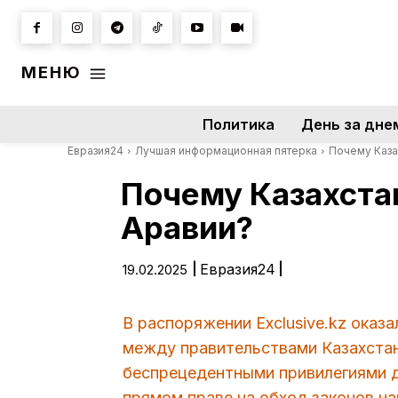
МЕНЮ
Политика
День за дне
Евразия24
Лучшая информационная пятерка
Почему Каза
Почему Казахста
Аравии?
|
Евразия24
|
19.02.2025
В распоряжении Exclusive.kz оказ
между правительствами Казахстан
беспрецедентными привилегиями д
прямом праве на обход законов на