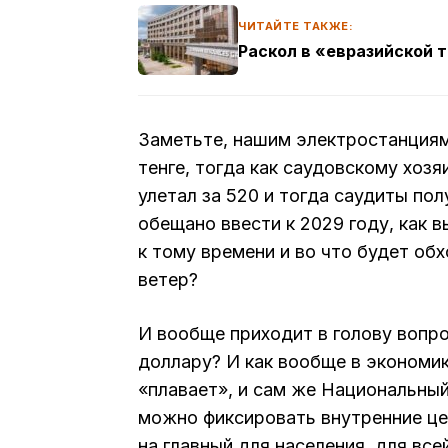
ЧИТАЙТЕ ТАКЖЕ:
Раскол в «евразийской 
Заметьте, нашим электростанциям
тенге, тогда как саудовскому хозя
улетал за 520 и тогда саудиты пол
обещано ввести к 2029 году, как 
к тому времени и во что будет о
ветер?
И вообще приходит в голову вопрос
доллару? И как вообще в экономи
«плавает», и сам же Национальный 
можно фиксировать внутренние цен
на главный для населения, для вс