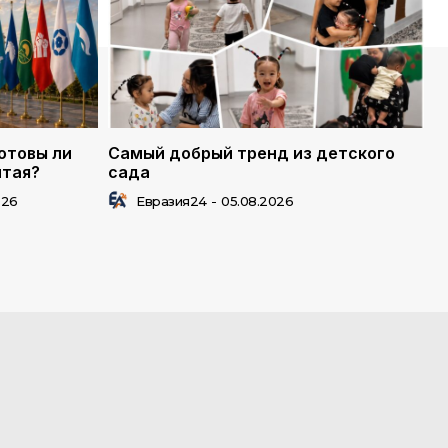
отовы ли
Самый добрый тренд из детского
лтая?
сада
026
Евразия24
-
05.08.2026