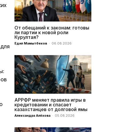
ких
От обещаний к законам: готовы
ли партии к новой роли
Курултая?
Едил Мамытбеков
-
06.08.2026
 для
ы:
ров
АРРФР меняет правила игры в
ю
кредитовании и спасает
казахстанцев от долговой ямы
Александра Алёхова
-
05.08.2026