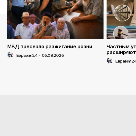
МВД пресекло разжигание розни
Частным у
расширяют
Евразия24
-
06.08.2026
Евразия2