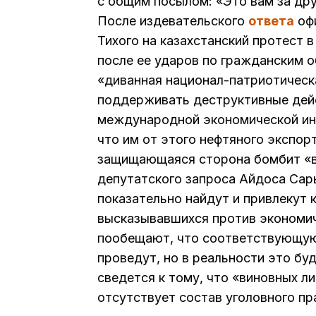
с общим посылом: «Это вам за дру
После издевательского
ответа
офи
Тихого на казахстанский протест 
после ее ударов по гражданским 
«диванная национал-патриотическ
поддерживать деструктивные дейс
международной экономической инф
что им от этого нефтяного экспор
защищающаяся сторона бомбит «вс
депутатского запроса Айдоса Сар
показательно найдут и привлекут 
высказывавшихся против экономич
пообещают, что соответствующую
проведут, но в реальности это буд
сведется к тому, что «виновных ли
отсутствует состав уголовного п