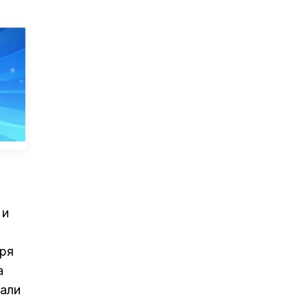
 и
бря
а
вали