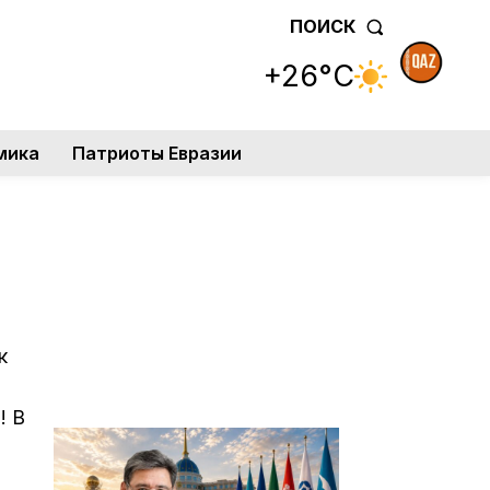
ПОИСК
+26°C
мика
Патриоты Евразии
к
! В