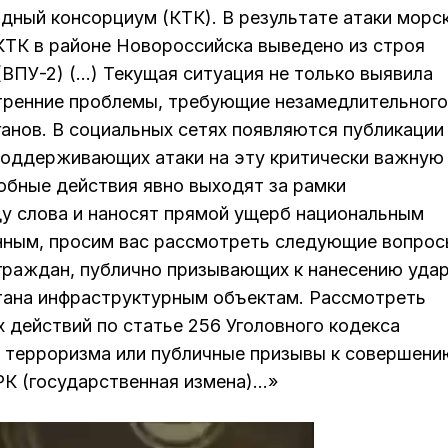
дный консорциум (КТК). В результате атаки морс
КТК в районе Новороссийска выведено из строя
ВПУ-2) (…) Текущая ситуация не только выявила
утренние проблемы, требующие незамедлительного
анов. В социальных сетях появляются публикации
поддерживающих атаки на эту критически важную
обные действия явно выходят за рамки
ду слова и наносят прямой ущерб национальным
нным, просим вас рассмотреть следующие вопрос
граждан, публично призывающих к нанесению уда
тана инфраструктурным объектам. Рассмотреть
 действий по статье 256 Уголовного кодекса
а терроризма или публичные призывы к совершени
 РК (государственная измена)…»