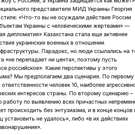
жбу с Россией, а Украина защищается как может»
циального представителя МИД Украины Георгия
в стиле: «Что-то вы не осуждали действия России
объектам Украины с человеческими жертвами» —
ая дипломатия» Казахстана стала еще активнее
твия украинских военных в отношении
раструктуры. Парадокс, но люди ссылались на т
та «не перепадает ни цента», поэтому пусть
е российское». Какие перспективы у этого
ыма? Мы предполагаем два сценария. По первому
к ответственности человек 10, наиболее агрессивн
еских интересов страны. По второму сценарию –
 работу по выявлению всех причастных непремен
ет происходить без энтузиазма, и в конце концов 
ц установить не удалось», либо «в их действиях
равонарушения».