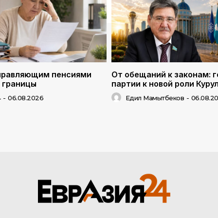
правляющим пенсиями
От обещаний к законам: г
 границы
партии к новой роли Куру
4
-
06.08.2026
Едил Мамытбеков
-
06.08.2