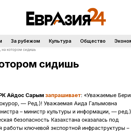
м
За рубежом
Культура
Общество
Эконо
, на котором сидишь
котором сидишь
РК Айдос Сарым
запрашивает
: «Уважаемые Бери
рокурор, — Ред.)! Уважаемая Аида Галымовна
нистра – министр культуры и информации, — ред.)
ская безопасность Казахстана оказалась под
ия работы ключевой экспортной инфраструктуры –