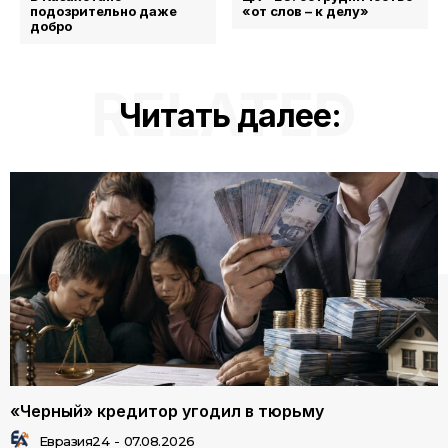
подозрительно даже
«от слов – к делу»
добро
RELATED
Читать далее:
«Черный» кредитор угодил в тюрьму
Евразия24
-
07.08.2026