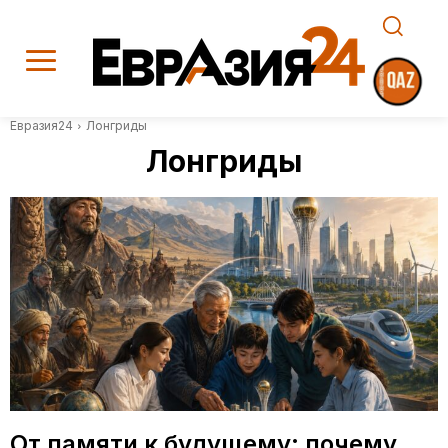
Евразия24
Лонгриды
Лонгриды
От памяти к будущему: почему