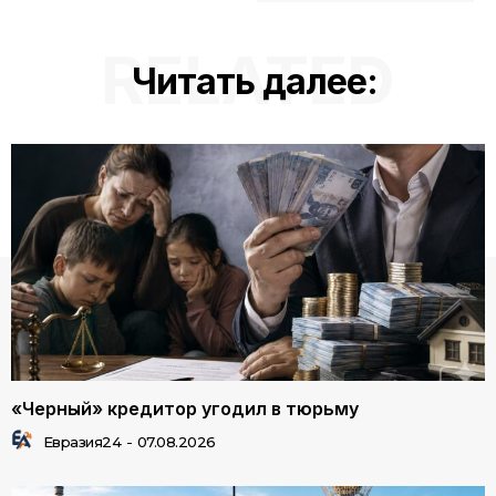
RELATED
Читать далее:
«Черный» кредитор угодил в тюрьму
Евразия24
-
07.08.2026