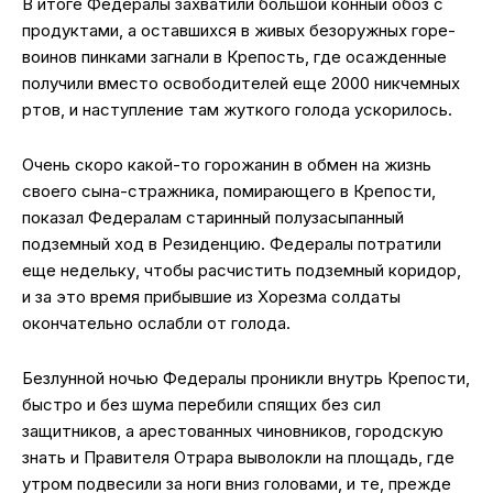
В итоге Федералы захватили большой конный обоз с
продуктами, а оставшихся в живых безоружных горе-
воинов пинками загнали в Крепость, где осажденные
получили вместо освободителей еще 2000 никчемных
ртов, и наступление там жуткого голода ускорилось.
Очень скоро какой-то горожанин в обмен на жизнь
своего сына-стражника, помирающего в Крепости,
показал Федералам старинный полузасыпанный
подземный ход в Резиденцию. Федералы потратили
еще недельку, чтобы расчистить подземный коридор,
и за это время прибывшие из Хорезма солдаты
окончательно ослабли от голода.
Безлунной ночью Федералы проникли внутрь Крепости,
быстро и без шума перебили спящих без сил
защитников, а арестованных чиновников, городскую
знать и Правителя Отрара выволокли на площадь, где
утром подвесили за ноги вниз головами, и те, прежде