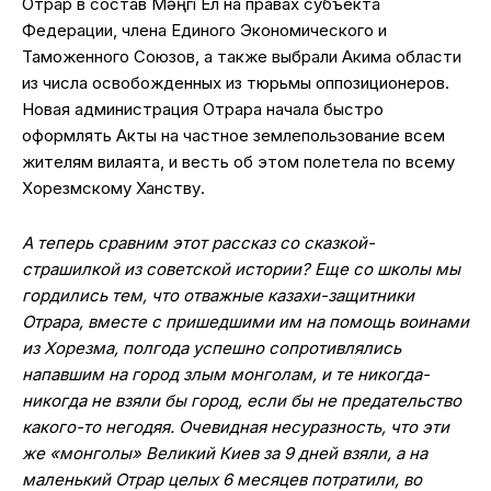
Отрар в состав Мәңгі Ел на правах субъекта
Федерации, члена Единого Экономического и
Таможенного Союзов, а также выбрали Акима области
из числа освобожденных из тюрьмы оппозиционеров.
Новая администрация Отрара начала быстро
оформлять Акты на частное землепользование всем
жителям вилаята, и весть об этом полетела по всему
Хорезмскому Ханству.
А теперь сравним этот рассказ со сказкой-
страшилкой из советской истории? Еще со школы мы
гордились тем, что отважные казахи-защитники
Отрара, вместе с пришедшими им на помощь воинами
из Хорезма, полгода успешно сопротивлялись
напавшим на город злым монголам, и те никогда-
никогда не взяли бы город, если бы не предательство
какого-то негодяя. Очевидная несуразность, что эти
же «монголы» Великий Киев за 9 дней взяли, а на
маленький Отрар целых 6 месяцев потратили, во