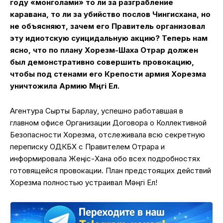
году «монголами» то ли за разграбление
каравана, то ли за убийство послов Чингисхана, но
не объясняют, зачем его Правитель организовал
эту идиотскую суицидальную акцию? Теперь нам
ясно, что по плану Хорезм-Шаха Отрар должен
был демонстративно совершить провокацию,
чтобы под стенами его Крепости армия Хорезма
уничтожила Армию Мәңгі Ел.
Агентура Сыртқы Барлау, успешно работавшая в
главном офисе Организации Договора о Коллективной
Безопасности Хорезма, отслеживала всю секретную
переписку ОДКБХ с Правителем Отрара и
информировала Жеңіс-Хaна обо всех подробностях
готовящейся провокации. План предстоящих действий
Хорезма полностью устраивал Мәңгі Ел!