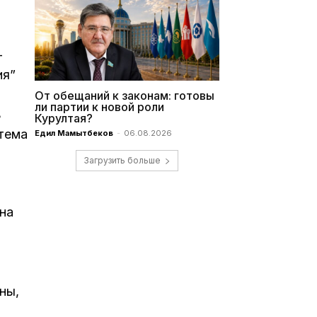
—
ия”
От обещаний к законам: готовы
ли партии к новой роли
ь
Курултая?
стема
Едил Мамытбеков
-
06.08.2026
Загрузить больше
на
ны,