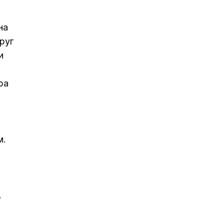
на
руг
и
ра
м.
д