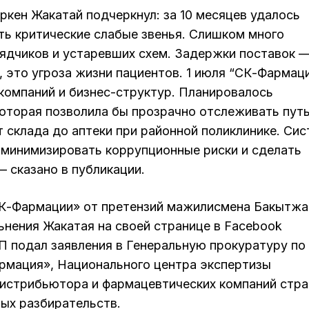
кен Жакатай подчеркнул: за 10 месяцев удалось
ть критические слабые звенья. Слишком много
ядчиков и устаревших схем. Задержки поставок 
 это угроза жизни пациентов. 1 июля “СК-Фармац
компаний и бизнес-структур. Планировалось
оторая позволила бы прозрачно отслеживать пут
 склада до аптеки при районной поликлинике. Си
 минимизировать коррупционные риски и сделать
 сказано в публикации.
«СК-Фармации» от претензий мажилисмена Бакытжа
ьнения Жакатая на своей странице в Facebook
АП подал заявления в Генеральную прокуратуру по
рмация», Национального центра экспертизы
дистрибьютора и фармацевтических компаний стра
ных разбирательств.