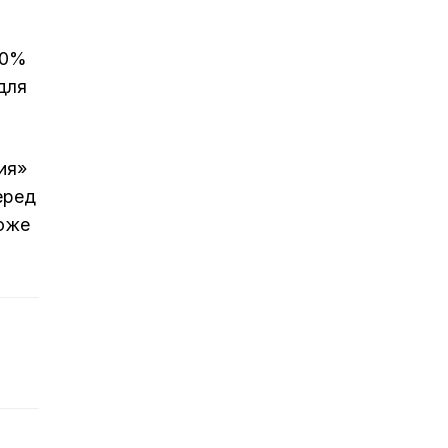
00%
для
ия»
еред
тоже