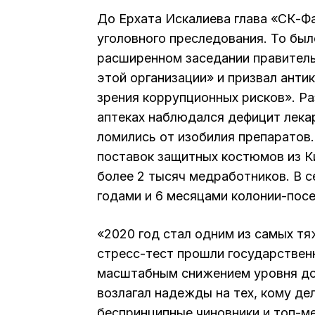
До Ерхата Искалиева глава «СК-Ф
уголовного преследования. То был
расширенном заседании правитель
этой организации» и призвал анти
зрения коррупционных рисков». Ра
аптеках наблюдался дефицит лекар
ломились от изобилия препаратов
поставок защитных костюмов из Ки
более 2 тысяч медработников. В с
годами и 6 месяцами колонии-пос
«2020 год стал одним из самых т
стресс-тест прошли государствен
масштабным снижением уровня дов
возлагал надежды на тех, кому д
беспринципные чиновники и топ-ме