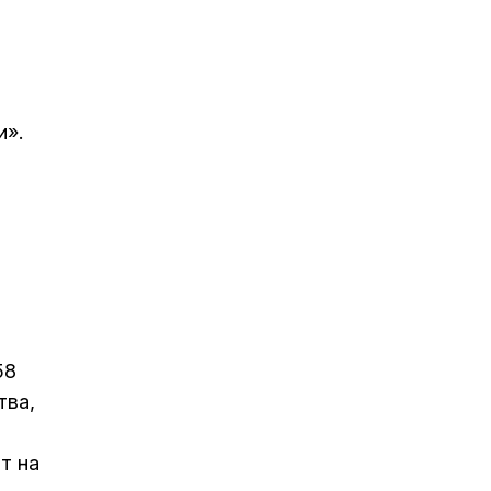
и».
58
тва,
т на