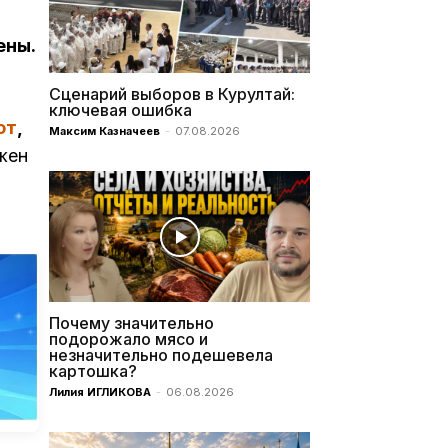
ены.
Сценарий выборов в Курултай:
ключевая ошибка
ют
,
Максим Казначеев
-
07.08.2026
жен
Почему значительно
подорожало мясо и
незначительно подешевела
картошка?
Лилия ИГЛИКОВА
-
06.08.2026