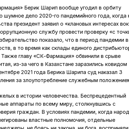
армация» Берик Шарип вообще угодил в орбиту
о шумное дело 2020-го пандемийного года, когда 
ства президент заявил о «клановых интересах вок
коррупционную службу провести проверку «с точк
збирательство показало, что в период пандемии в
ств, в то время как склады единого дистрибьюто
. Также главу «СК-Фармация» обвинили в срыве
тая, из-за чего в Казахстане заразились ковидом
ентябре 2021 года Берика Шарипа суд наказал 3
еления за злоупотребление служебным положение
яжелых в истории человечества. Беспрецедентный
ные аппараты по всему миру, столкнувшись с
ерия граждан. В условиях пандемии, когда наро
елегированы властные полномочия, отдельные
неджеры, не боясь ни закона, ни бога, восприняли