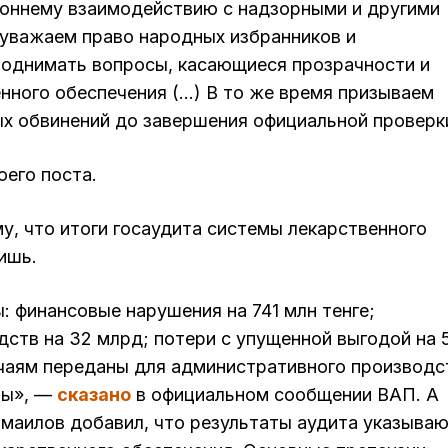
роннему взаимодействию с надзорными и другими
уважаем право народных избранников и
однимать вопросы, касающиеся прозрачности и
нного обеспечения (…) В то же время призываем
х обвинений до завершения официальной проверк
оего поста.
у, что итоги госаудита системы лекарственного
ишь.
: финансовые нарушения на 741 млн тенге;
ств на 32 млрд; потери с упущенной выгодой на 
учаям переданы для административного производс
ны», —
сказано
в официальном сообщении ВАП. А
маилов добавил, что результаты аудита указываю