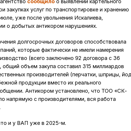
 агентство
сообщило
о выявлении картельного
и закупках услуг по транспортировке и хранению
июле, уже после увольнения Искалиева,
и о добытых антикором нарушениях.
ючения долгосрочных договоров способствовала
аний, которые фактически не имели намерения
изводство (всего заключено 92 договора с 36
 общий объем закупа составил 315 миллиардов
чественных производителей (перчатки, шприцы, йод
бежной продукции вместо их реального
ообщении. Антикором установлено, что ТОО «СК-
ло напрямую с производителями, вся работа
.
что и у ВАП уже в 2025-м.