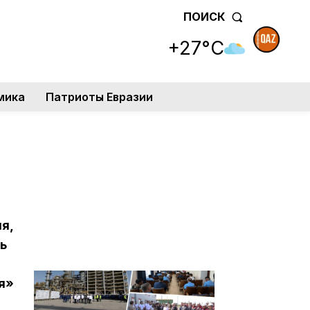
ПОИСК
+27°C
мика
Патриоты Евразии
я,
ь
я»