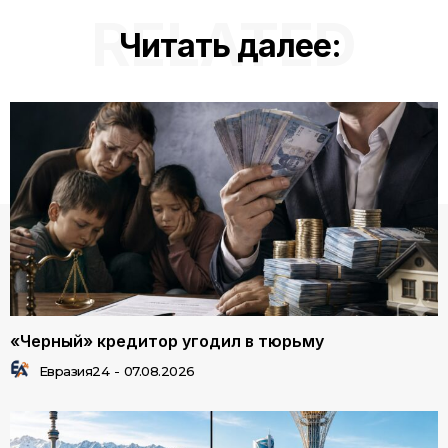
RELATED
Читать далее:
«Черный» кредитор угодил в тюрьму
Евразия24
-
07.08.2026