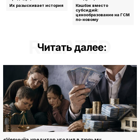
Их разыскивает история
Кэшбэк вместо
субсидий:
ценообразование на ГСМ
по-новому
RELATED
Читать далее:
«Черный» кредитор угодил в тюрьму