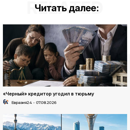
RELATED
Читать далее:
«Черный» кредитор угодил в тюрьму
Евразия24
-
07.08.2026