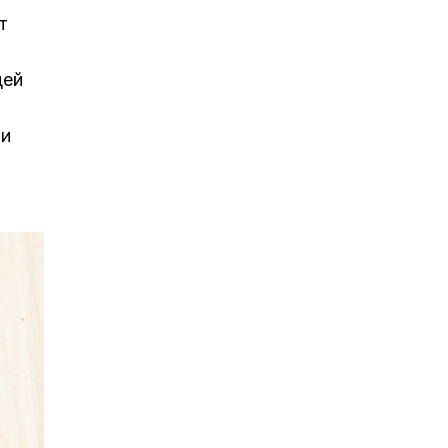
т
щей
ри