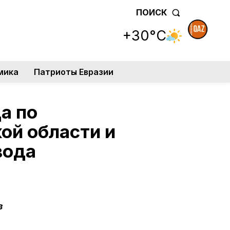
ПОИСК
+30°C
мика
Патриоты Евразии
а по
ой области и
вода
в