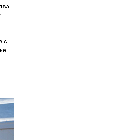
тва
т
в с
же