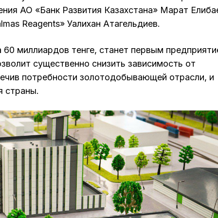
ния АО «Банк Развития Казахстана» Марат Елиба
lmas Reagents» Уалихан Атагельдиев.
 60 миллиардов тенге, станет первым предприят
озволит существенно снизить зависимость от
печив потребности золотодобывающей отрасли, и
я страны.