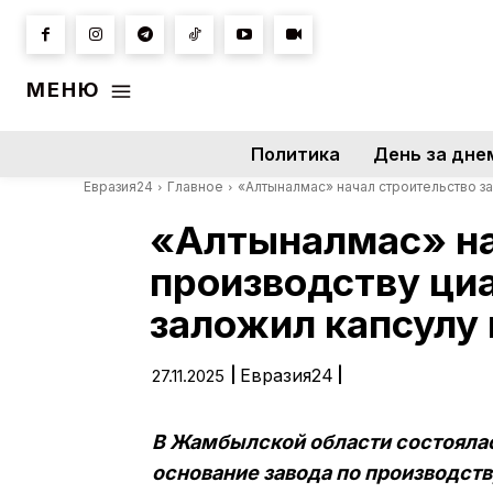
МЕНЮ
Политика
День за дне
Евразия24
Главное
«Алтыналмас» начал строительство за
«Алтыналмас» на
производству ци
заложил капсулу 
|
Евразия24
|
27.11.2025
В Жамбылской области состоялас
основание завода по производств