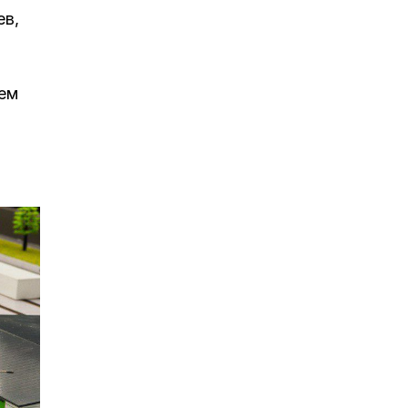
ев,
ием