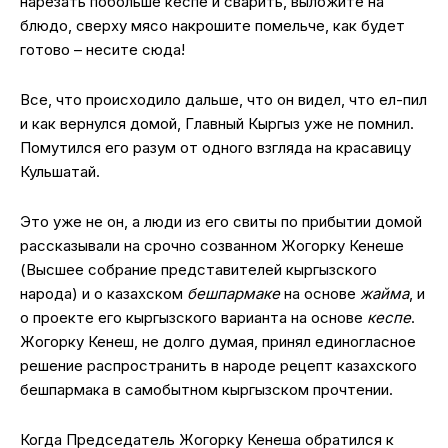
нарезать побольше кеспе и сварить, выложите на
блюдо, сверху мясо накрошите помельче, как будет
готово – несите сюда!
Все, что происходило дальше, что он видел, что ел-пил
и как вернулся домой, Главный Кыргыз уже не помнил.
Помутился его разум от одного взгляда на красавицу
Кульшатай.
Это уже не он, а люди из его свиты по прибытии домой
рассказывали на срочно созванном Жогорку Кенеше
(Высшее собрание представителей кыргызского
народа) и о казахском
бешпармаке
на основе
жайма
, и
о проекте его кыргызского варианта на основе
кеспе
.
Жогорку Кенеш, не долго думая, принял единогласное
решение распространить в народе рецепт казахского
бешпармака в самобытном кыргызском прочтении.
Когда Председатель Жогорку Кенеша обратился к