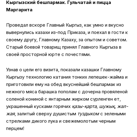
Кыргызский бешпармак. Гульчатай и пицца
Маргарита
Проведал вскоре Главный Кыргыз, как умно и вкусно
вывернулись казахи из-под Приказа, и поехал в гости к
своему другу, Главному Казаху, за опытом и советом.
Старый боевой товарищ принял Главного Кыргыза в
своей просторной юрте с почестями.
Узнав о цели его визита, показали казашки Главному
Кыргызу технологию катания тонких лепешек-жайма и
приготовили ему на обед вкуснейший бешпармак из
нежного мяса барашка пополам с дочерна провяленой
соленой кониной с янтарным жирком сүрленген ет,
украшенный кусками горячих
қазы-қарта, шужық, жал-
жая
, залитый сверху душистым
туздыком
с зелеными
стрелками дикого лука и свежемолотым черным
перцем!