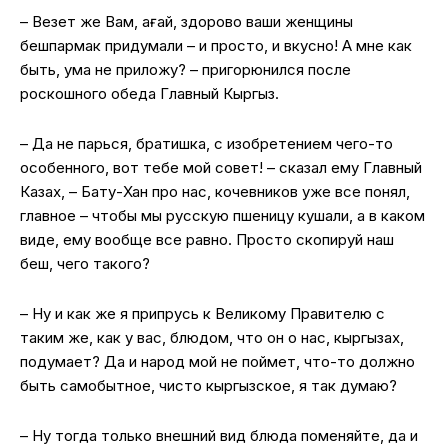
– Везет же Вам, ағай, здорово ваши женщины
бешпармак придумали – и просто, и вкусно! А мне как
быть, ума не приложу? – пригорюнился после
роскошного обеда Главный Кыргыз.
– Да не парься, братишка, с изобретением чего-то
особенного, вот тебе мой совет! – сказал ему Главный
Казах, – Бату-Хан про нас, кочевников уже все понял,
главное – чтобы мы русскую пшеницу кушали, а в каком
виде, ему вообще все равно. Просто скопируй наш
беш, чего такого?
– Ну и как же я припрусь к Великому Правителю с
таким же, как у вас, блюдом, что он о нас, кыргызах,
подумает? Да и народ мой не поймет, что-то должно
быть самобытное, чисто кыргызское, я так думаю?
– Ну тогда только внешний вид блюда поменяйте, да и