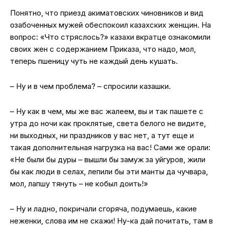
Понятно, что приезд акиматовских чиновников и вид
озабоченных мужей обеспокоил казахских женщин. На
вопрос: «Что стряслось?» казахи вкратце ознакомили
своих жен с содержанием Приказа, что надо, мол,
теперь пшеницу чуть не каждый день кушать.
– Ну и в чем проблема? – спросили казашки.
– Ну как в чем, мы же вас жалеем, вы и так пашете с
утра до ночи как проклятые, света белого не видите,
ни выходных, ни праздников у вас нет, а тут еще и
такая дополнительная нагрузка на вас! Сами же орали:
«Не были бы дуры – вышли бы замуж за уйгуров, жили
бы как люди в селах, лепили бы эти манты да чучвара,
мол, лапшу тянуть – не кобыл доить!»
– Ну и ладно, покричали сгоряча, подумаешь, какие
неженки, слова им не скажи! Ну-ка дай почитать, там в