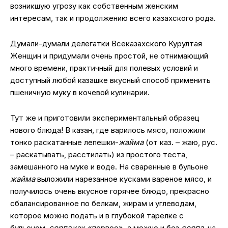
возникшую угрозу как собственным женским
интересам, так и продолжению всего казахского рода.
Думали-думали делегатки Всеказахского Курултая
Женщин и придумали очень простой, не отнимающий
много времени, практичный для полевых условий и
доступный любой казашке вкусный способ применить
пшеничную муку в кочевой кулинарии.
Тут же и приготовили экспериментальный образец
нового блюда! В казан, где варилось мясо, положили
тонко раскатанные лепешки-
жайма
(от каз. – жаю, рус.
– раскатывать, расстилать) из простого теста,
замешанного на муке и воде. На сваренные в бульоне
жайма
выложили нарезанное кусками вареное мясо, и
получилось очень вкусное горячее блюдо, прекрасно
сбалансированное по белкам, жирам и углеводам,
которое можно подать и в глубокой тарелке с
бульоном-
сорпа
как «первое», а можно и без
сорпа
, на