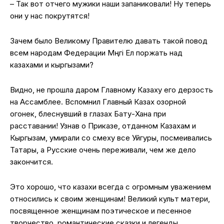
– Так вот отчего мужики наши запаниковали! Ну теперь
они у нас покрутятся!
Зачем было Великому Правителю давать такой повод
всем народам Федерации Мәңгі Ел поржать над
казахами и кыргызами?
Видно, не прошла даром Главному Казаху его дерзость
на Ассамблее. Вспомнил Главный Казах озорной
огонек, блеснувший в глазах Бату-Хана при
расставании! Узнав о Приказе, отданном Казахам и
Кыргызам, умирали со смеху все Уйгуры, посмеивались
Татары, а Русские очень переживали, чем же дело
закончится.
Это хорошо, что казахи всегда с огромным уважением
относились к своим женщинам! Великий культ матери,
посвященное женщинам поэтическое и песенное
творчество, романтические сказки и легенды,