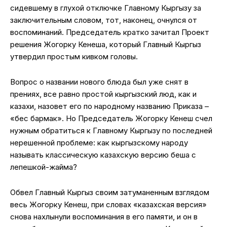
сидевшему в глухой отключке Главному Кыргызу за
заключительным словом, тот, наконец, очнулся от
воспоминаний. Председатель кратко зачитал Проект
решения Жогорку Кенеша, который Главный Кыргыз
утвердил простым кивком головы.
Вопрос о названии нового блюда был уже снят в
прениях, все равно простой кыргызский люд, как и
казахи, назовет его по народному названию Приказа –
«бес бармак». Но Председатель Жогорку Кенеш счел
нужным обратиться к Главному Кыргызу по последней
нерешенной проблеме: как кыргызскому народу
называть классическую казахскую версию беша с
лепешкой-жайма?
Обвел Главный Кыргыз своим затуманенным взглядом
весь Жогорку Кенеш, при словах «казахская версия»
снова нахлынули воспоминания в его памяти, и он в