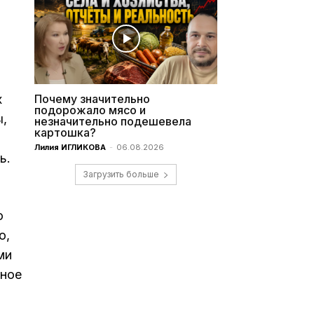
х
Почему значительно
подорожало мясо и
ы,
незначительно подешевела
картошка?
Лилия ИГЛИКОВА
-
06.08.2026
ь.
Загрузить больше
о
о,
ми
лное