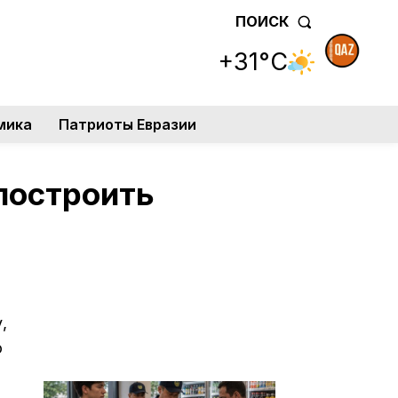
ПОИСК
+31°C
мика
Патриоты Евразии
построить
,
ю