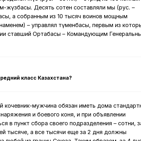
-жүзбасы. Десять сотен составляли мың (рус. –
асы, а собранным из 10 тысяч воинов мощным
знаменем) – управлял түменбасы, первым из котор
вии ставший Ортабасы – Командующим Генеральн
средний класс Казахстана?
й кочевник-мужчина обязан иметь дома стандарт
наряжения и боевого коня, и при объявлении
ся в пункт сбора своего подразделения – сотни, з
ей тысяче, а все тысячи еще за 2 дня должны
а любой из границ Союза. Таким образом, за 4 дн