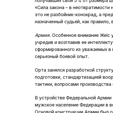
получавших свои 5% от размера ш
«Сила закона – в неотвратимости 
это не разбойник-конокрад, а пре
назначенный судьей, как правило, 
Армия.
Особенное внимание Жеңіс
учредив и возглавив ее интеллект
сформированного из уважаемых в н
серьезный боевой опыт.
Орта занялся разработкой структ
подготовки, стандартизацией воор
тактики, вопросами производства 
В устройстве Федеральной Армии М
мужское население Федерации в во
Основой конструкции Армии был оп