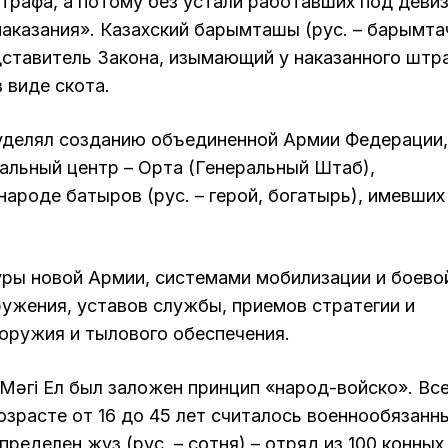
трафа, а потому без устали работавших под деви
наказания». Казахский барымташы (рус. – барымтач
дставитель Закона, изымающий у наказанного штр
в виде скота.
 уделял созданию объединенной Армии Федерации,
уальный центр – Орта (Генеральный Штаб),
ароде батыров (рус. – герой, богатырь), имевших
уры новой Армии, системами мобилизации и боево
ужения, уставов службы, приемов стратегии и
оружия и тылового обеспечения.
әңгі Ел был заложен принцип «народ-войско». Вс
зрасте от 16 до 45 лет считалось военнообязанн
ределен жүз (рус. – сотня) – отряд из 100 конных