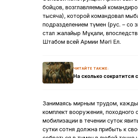
бойцов, возглавляемый командиром
тысяча), которой командовал мыңб
подразделением түмен (рус. – со 
стал жалайыр Мұқали, впоследст
Штабом всей Армии Мәңгі Ел.
ЧИТАЙТЕ ТАКЖЕ:
На сколько сократится 
Занимаясь мирным трудом, кажды
комплект вооружения, походного с
мобилизации в течении суток явить
сутки сотня должна прибыть к сво
собраться в тумен в любой точке н