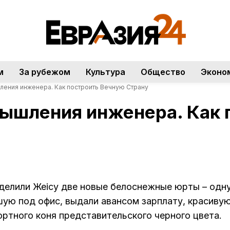
м
За рубежом
Культура
Общество
Эконо
ления инженера. Как построить Вечную Страну
ышления инженера. Как 
делили Жеңісу две новые белоснежные юрты – одну
шую под офис, выдали авансом зарплату, красиву
ртного коня представительского черного цвета.