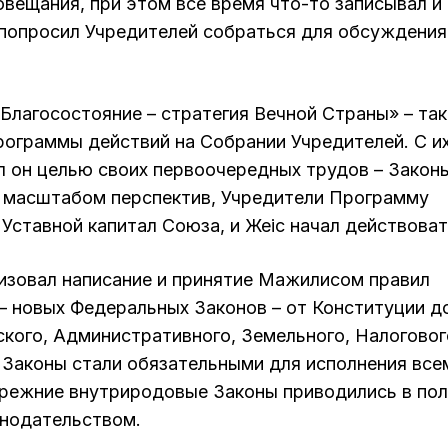
овещания, при этом все время что-то записывал и
 попросил Учредителей собраться для обсуждения
Благосостояние – стратегия Вечной Страны» – так
рограммы действий на Собрании Учредителей. С и
л он целью своих первоочередных трудов – Закон
 масштабом перспектив, Учредители Программу
Уставной капитал Союза, и Жеңіс начал действоват
изовал написание и принятие Мажилисом правил
 новых Федеральных Законов – от Конституции д
кого, Административного, Земельного, Налоговог
 Законы стали обязательными для исполнения все
режние внутриродовые Законы приводились в по
онодательством.