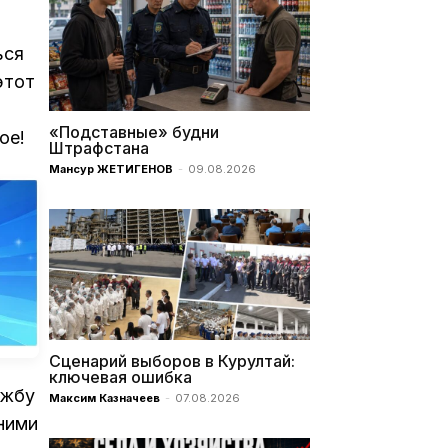
ься
этот
«Подставные» будни
ое!
Штрафстана
Мансур ЖЕТИГЕНОВ
-
09.08.2026
Сценарий выборов в Курултай:
ключевая ошибка
ужбу
Максим Казначеев
-
07.08.2026
 ними