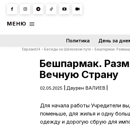
МЕНЮ
Политика
День за дне
Евразия24
Беседы на Шёлковом пути
Бешпармак. Размыш
Бешпармак. Разм
Вечную Страну
|
Даурен ВАЛИЕВ
|
02.05.2025
Для начала работы Учредители вы
поменьше, для жилья и одну боль
одежду и дорогую сбрую для импо