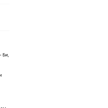
 Би,
и