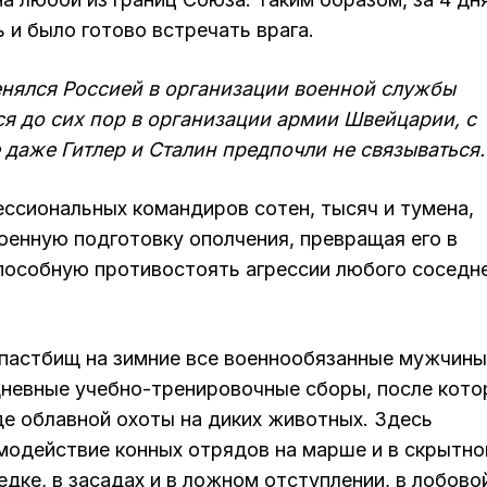
и было готово встречать врага.
нялся Россией в организации военной службы
ся до сих пор в организации армии Швейцарии, с
 даже Гитлер и Сталин предпочли не связываться.
ессиональных командиров сотен, тысяч и тумена,
оенную подготовку ополчения, превращая его в
пособную противостоять агрессии любого соседн
х пастбищ на зимние все военнообязанные мужчины
дневные учебно-тренировочные сборы, после кото
де облавной охоты на диких животных. Здесь
модействие конных отрядов на марше и в скрытн
едке, в засадах и в ложном отступлении, в лобово