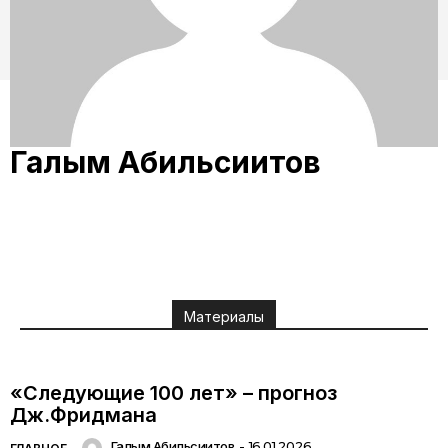
Галым Абильсиитов
Материалы
«Следующие 100 лет» – прогноз
Дж.Фридмана
Галым Абильсиитов
-
16.01.2026